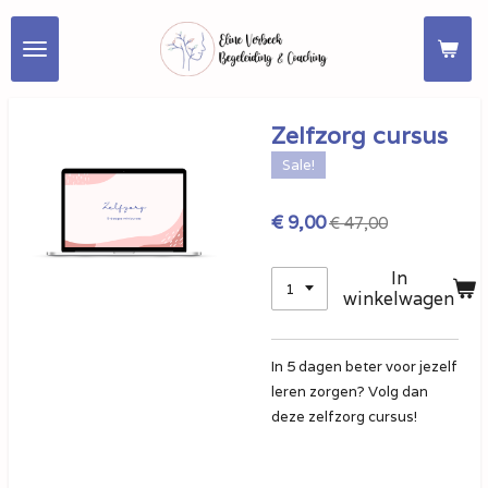
Ga
direct
naar
de
hoofdinhoud
Zelfzorg cursus
Sale!
€ 9,00
€ 47,00
In
winkelwagen
In 5 dagen beter voor jezelf
leren zorgen? Volg dan
deze zelfzorg cursus!