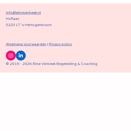
info@elineverbeek.nl
Hoflaan
5223 LT 's-Hertogenbosch
Algemene voorwaarden
|
Privacy policy
I
L
n
i
© 2019 - 2026 Eline Verbeek Begeleiding & Coaching
s
n
t
k
a
e
g
d
r
I
a
n
m