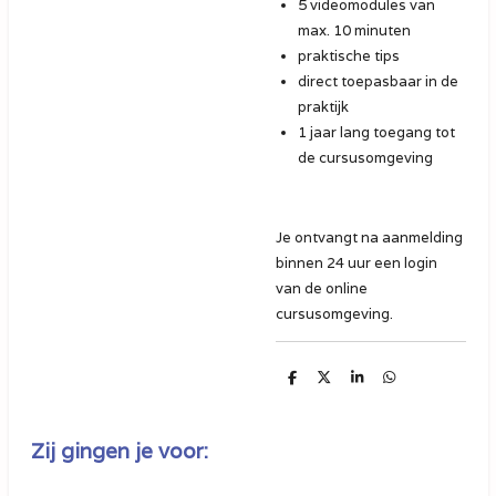
5 videomodules van
max. 10 minuten
praktische tips
direct toepasbaar in de
praktijk
1 jaar lang toegang tot
de cursusomgeving
Je ontvangt na aanmelding
binnen 24 uur een login
van de online
cursusomgeving.
D
D
S
D
e
e
h
e
l
e
a
l
e
l
r
e
n
e
n
Zij gingen je voor: