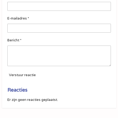
r
r
r
r
5
s
e
e
e
e
t
E-mailadres *
n
n
n
n
e
r
r
Bericht *
e
n
Verstuur reactie
Reacties
Er zijn geen reacties geplaatst.