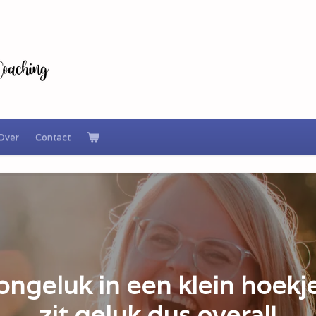
Over
Contact
ongeluk in een klein hoekje
zit geluk dus overal!