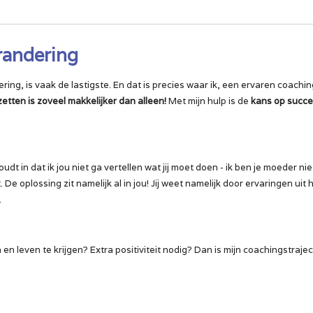
randering
ing, is vaak de lastigste. En dat is precies waar ik, een ervaren coachi
tten is zoveel makkelijker dan alleen!
Met mijn hulp is de
kans op succe
houdt in dat ik jou niet ga vertellen wat jij moet doen - ik ben je moeder n
e oplossing zit namelijk al in jou! Jij weet namelijk door ervaringen uit 
.
en leven te krijgen? Extra positiviteit nodig?
Dan is mijn coachingstrajec