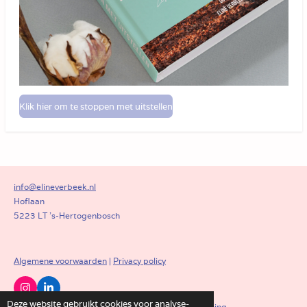
Klik hier om te stoppen met uitstellen
info@elineverbeek.nl
Hoflaan
5223 LT 's-Hertogenbosch
Algemene voorwaarden
|
Privacy policy
I
L
n
i
Deze website gebruikt cookies voor analyse-
© 2019 - 2026 Eline Verbeek Begeleiding & Coaching